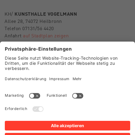
KH/
KUNSTHALLE VOGELMANN
Allee 28, 74072 Heilbronn
Telefon 07131/56 4420
Anfahrt
auf Stadtplan zeigen
E-Mail
museen-hn@heilbronn.de
FOLGEN SIE UNS
Besuch Museum im Deutschhof
Besuch Kunsthalle Vogelmann
Presse
Shop