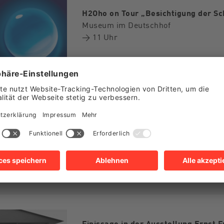
H2Oho on Tour „Besichtigung der Sc
Museum im Deutschhof
→ 11 Uhr
„Was? Wasser! Am wässrigsten?! – A
Museum im Deutschhof
→ 10 Uhr
Finissage in der Ausstellung Ernst