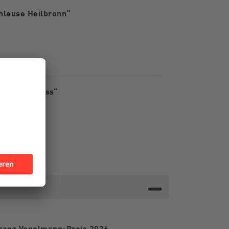
hleuse Heilbronn“
lles im Fluss“
 Franz Vogelmann-Preis 2026