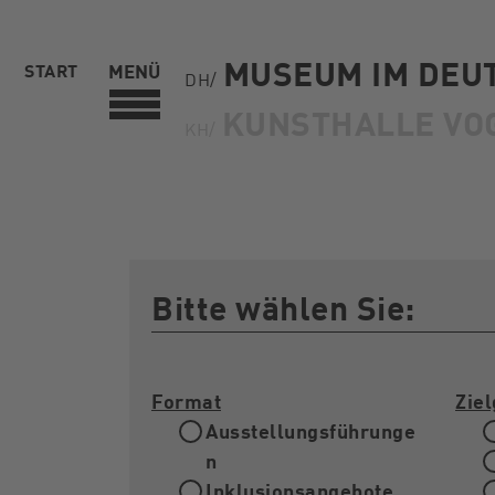
MUSEUM IM DEU
START
MENÜ
DH/
KUNSTHALLE VO
KH/
Bitte wählen Sie:
Format
Zie
Ausstellungsführunge
n
Inklusionsangebote