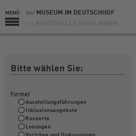
MUSEUM IM DEUTSCHHOF
MENÜ
DH/
KUNSTHALLE VOGELMANN
KH/
Bitte wählen Sie:
Format
Ausstellungsführungen
Inklusionsangebote
Konzerte
Lesungen
Vorträge und Diskussionen