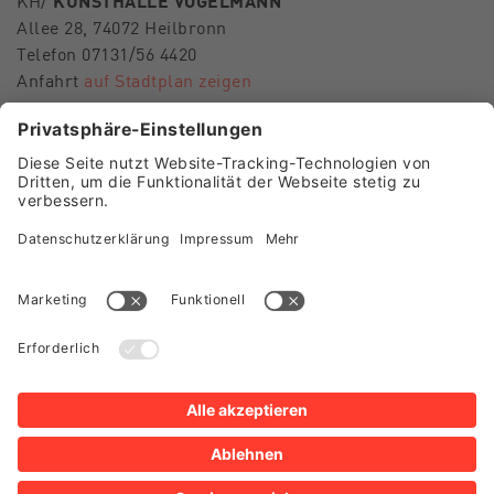
Allee 28, 74072 Heilbronn
Telefon 07131/56 4420
Anfahrt
auf Stadtplan zeigen
E-Mail
museen-hn@heilbronn.de
FOLGEN SIE UNS
Besuch Museum im Deutschhof
Besuch Kunsthalle Vogelmann
Presse
Shop
Newsletter
Impressum
Datenschutz
Sitemap