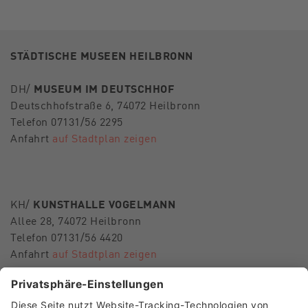
STÄDTISCHE MUSEEN HEILBRONN
DH/
MUSEUM IM DEUTSCHHOF
Deutschhofstraße 6, 74072 Heilbronn
Telefon 07131/56 2295
Anfahrt
auf Stadtplan zeigen
KH/
KUNSTHALLE VOGELMANN
Allee 28, 74072 Heilbronn
Telefon 07131/56 4420
Anfahrt
auf Stadtplan zeigen
E-Mail
museen-hn@heilbronn.de