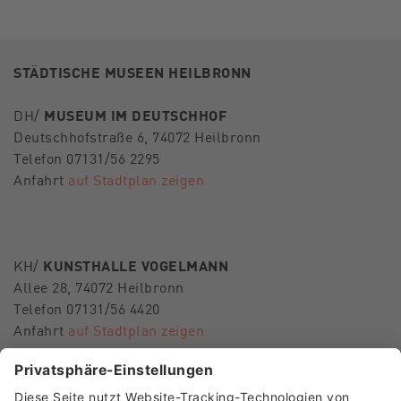
STÄDTISCHE MUSEEN HEILBRONN
DH/
MUSEUM IM DEUTSCHHOF
Deutschhofstraße 6, 74072 Heilbronn
Telefon 07131/56 2295
Anfahrt
auf Stadtplan zeigen
KH/
KUNSTHALLE VOGELMANN
Allee 28, 74072 Heilbronn
Telefon 07131/56 4420
Anfahrt
auf Stadtplan zeigen
E-Mail
museen-hn@heilbronn.de