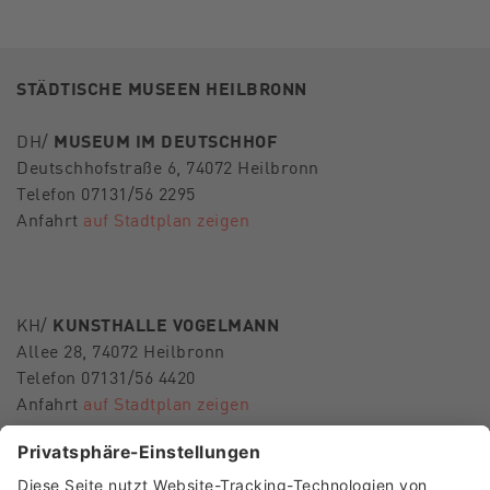
STÄDTISCHE MUSEEN HEILBRONN
DH/
MUSEUM IM DEUTSCHHOF
Deutschhofstraße 6, 74072 Heilbronn
Telefon 07131/56 2295
Anfahrt
auf Stadtplan zeigen
KH/
KUNSTHALLE VOGELMANN
Allee 28, 74072 Heilbronn
Telefon 07131/56 4420
Anfahrt
auf Stadtplan zeigen
E-Mail
museen-hn@heilbronn.de