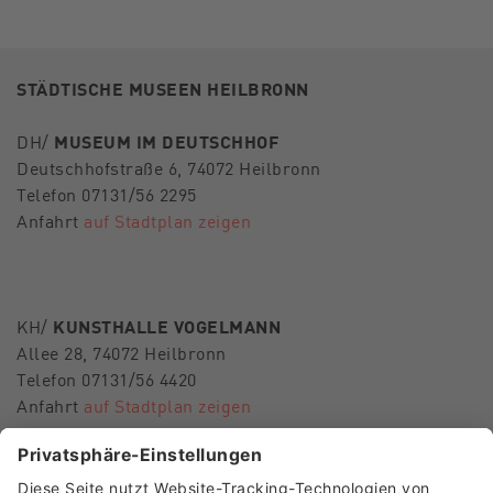
STÄDTISCHE MUSEEN HEILBRONN
DH/
MUSEUM IM DEUTSCHHOF
Deutschhofstraße 6, 74072 Heilbronn
Telefon 07131/56 2295
Anfahrt
auf Stadtplan zeigen
KH/
KUNSTHALLE VOGELMANN
Allee 28, 74072 Heilbronn
Telefon 07131/56 4420
Anfahrt
auf Stadtplan zeigen
E-Mail
museen-hn@heilbronn.de