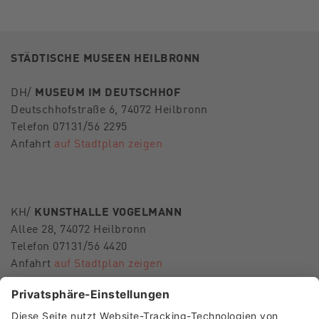
STÄDTISCHE MUSEEN HEILBRONN
DH/
MUSEUM IM DEUTSCHHOF
Deutschhofstraße 6, 74072 Heilbronn
Telefon 07131/56 2295
Anfahrt
auf Stadtplan zeigen
KH/
KUNSTHALLE VOGELMANN
Allee 28, 74072 Heilbronn
Telefon 07131/56 4420
Anfahrt
auf Stadtplan zeigen
E-Mail
museen-hn@heilbronn.de