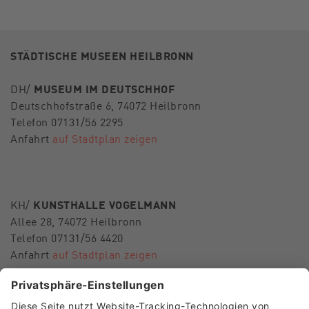
STÄDTISCHE MUSEEN HEILBRONN
DH/
MUSEUM IM DEUTSCHHOF
Deutschhofstraße 6, 74072 Heilbronn
Telefon 07131/56 2295
Anfahrt
auf Stadtplan zeigen
KH/
KUNSTHALLE VOGELMANN
Allee 28, 74072 Heilbronn
Telefon 07131/56 4420
Anfahrt
auf Stadtplan zeigen
E-Mail
museen-hn@heilbronn.de