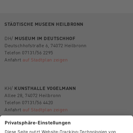
STÄDTISCHE MUSEEN HEILBRONN
DH/
MUSEUM IM DEUTSCHHOF
Deutschhofstraße 6, 74072 Heilbronn
Telefon 07131/56 2295
Anfahrt
auf Stadtplan zeigen
KH/
KUNSTHALLE VOGELMANN
Allee 28, 74072 Heilbronn
Telefon 07131/56 4420
Anfahrt
auf Stadtplan zeigen
E-Mail
museen-hn@heilbronn.de