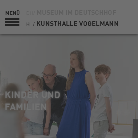
MUSEUM IM DEUTSCHHOF
MENÜ
DH/
KUNSTHALLE VOGELMANN
KH/
KINDER UND
FAMILIEN