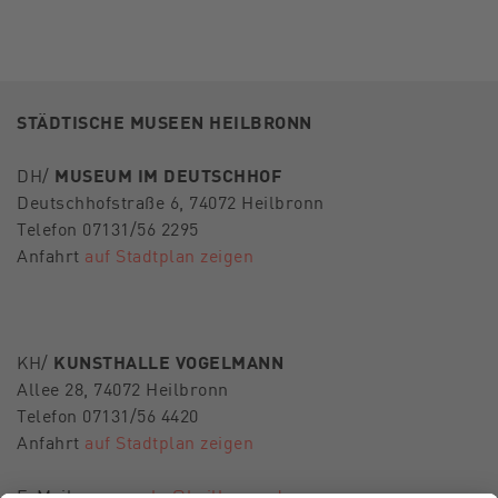
STÄDTISCHE MUSEEN HEILBRONN
DH/
MUSEUM IM DEUTSCHHOF
Deutschhofstraße 6, 74072 Heilbronn
Telefon 07131/56 2295
Anfahrt
auf Stadtplan zeigen
KH/
KUNSTHALLE VOGELMANN
Allee 28, 74072 Heilbronn
Telefon 07131/56 4420
Anfahrt
auf Stadtplan zeigen
E-Mail
museen-hn@heilbronn.de