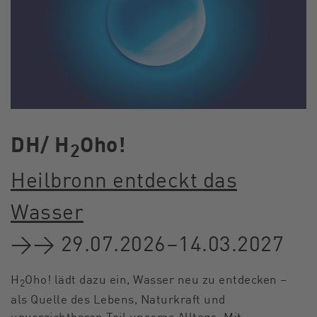
DH/
H
Oho!
2
Heilbronn entdeckt das
Wasser
→→ 29.07.2026–14.03.2027
H
Oho! lädt dazu ein, Wasser neu zu entdecken –
2
als Quelle des Lebens, Naturkraft und
unverzichtbaren Teil unseres Alltags. Mit