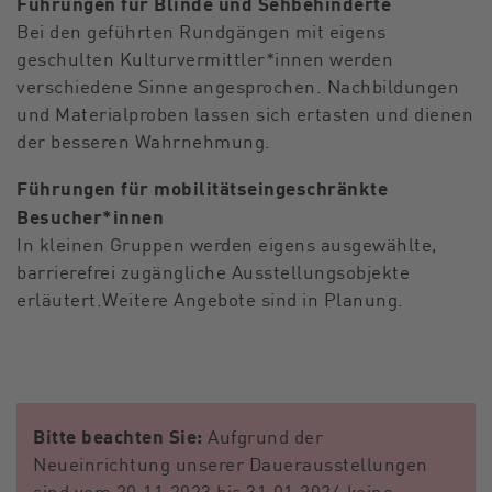
Führungen für Blinde und Sehbehinderte
Bei den geführten Rundgängen mit eigens
geschulten Kulturvermittler*innen werden
verschiedene Sinne angesprochen. Nachbildungen
und Materialproben lassen sich ertasten und dienen
der besseren Wahrnehmung.
Führungen für mobilitätseingeschränkte
Besucher*innen
In kleinen Gruppen werden eigens ausgewählte,
barrierefrei zugängliche Ausstellungsobjekte
erläutert.Weitere Angebote sind in Planung.
Bitte beachten Sie:
Aufgrund der
Neueinrichtung unserer Dauerausstellungen
sind vom 20.11.2023 bis 31.01.2024 keine