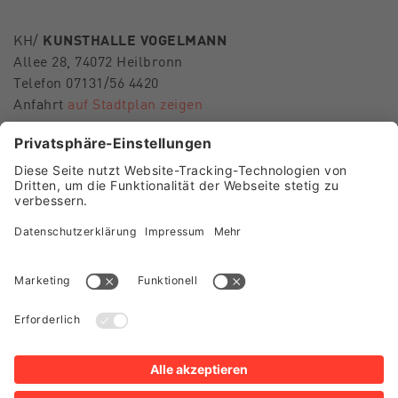
KH/
KUNSTHALLE VOGELMANN
Allee 28, 74072 Heilbronn
Telefon 07131/56 4420
Anfahrt
auf Stadtplan zeigen
E-Mail
museen-hn@heilbronn.de
FOLGEN SIE UNS
Besuch Museum im Deutschhof
Besuch Kunsthalle Vogelmann
Presse
Shop