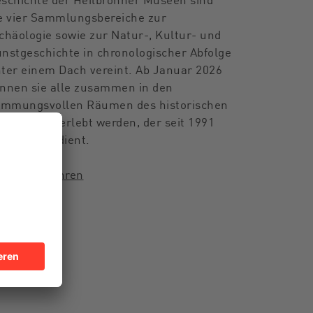
e vier Sammlungsbereiche zur
chäologie sowie zur Natur-, Kultur- und
nstgeschichte in chronologischer Abfolge
ter einem Dach vereint. Ab Januar 2026
nnen sie alle zusammen in den
immungsvollen Räumen des historischen
utschhofs erlebt werden, der seit 1991
s Museum dient.
→
mehr erfahren