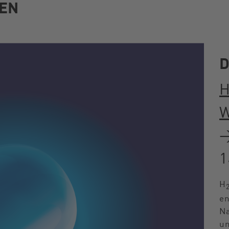
EN
H
W
→
1
H
en
Na
un