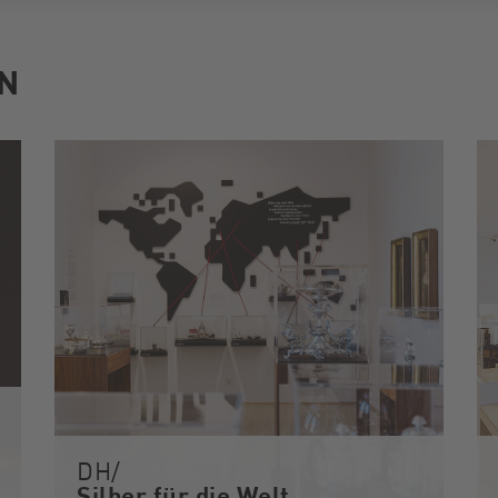
N
DH/
Silber für die Welt