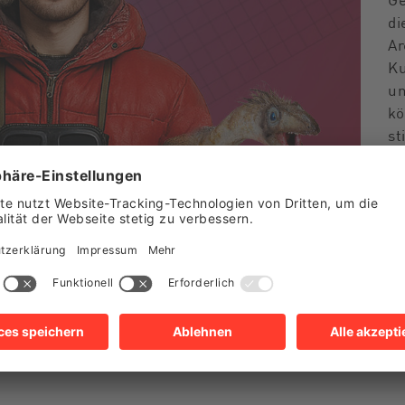
di
Ar
Ku
un
kö
st
De
al