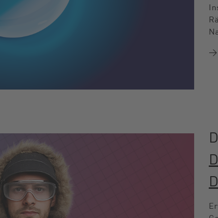
In
Rä
Na
→ 
Er
Ge