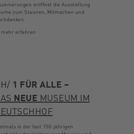
szenierungen eröffnet die Ausstellung
ume zum Staunen, Mitmachen und
chdenken.
mehr erfahren
DH/
1 FÜR ALLE –
DAS
NEUE
MUSEUM IM
DEUTSCHHOF
stmals in der fast 150-jährigen
schichte der Heilbronner Museen sind