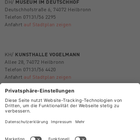
DH/
MUSEUM IM DEUTSCHHOF
Deutschhofstraße 6, 74072 Heilbronn
Telefon 07131/56 2295
Anfahrt
auf Stadtplan zeigen
KH/
KUNSTHALLE VOGELMANN
Allee 28, 74072 Heilbronn
Telefon 07131/56 4420
Anfahrt
auf Stadtplan zeigen
E-Mail
museen-hn@heilbronn.de
FOLGEN SIE UNS