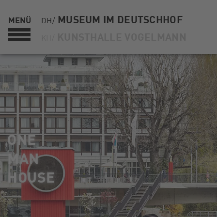
MUSEUM IM DEUTSCHHOF
MENÜ
DH/
KUNSTHALLE VOGELMANN
KH/
ONE
MAN
HOUSE