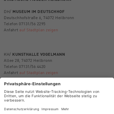
DH/
MUSEUM IM DEUTSCHHOF
Deutschhofstraße 6, 74072 Heilbronn
Telefon 07131/56 2295
Anfahrt
auf Stadtplan zeigen
KH/
KUNSTHALLE VOGELMANN
Allee 28, 74072 Heilbronn
Telefon 07131/56 4420
Anfahrt
auf Stadtplan zeigen
E-Mail
museen-hn@heilbronn.de