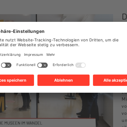
D
S
I
De
mu
vi
re
Mi
zu
Mi
vo
vo
um