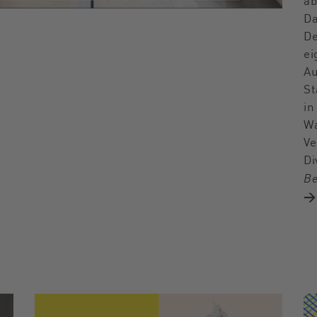
ab
Da
De
ei
Au
St
in
Wa
Ve
Di
Be
→