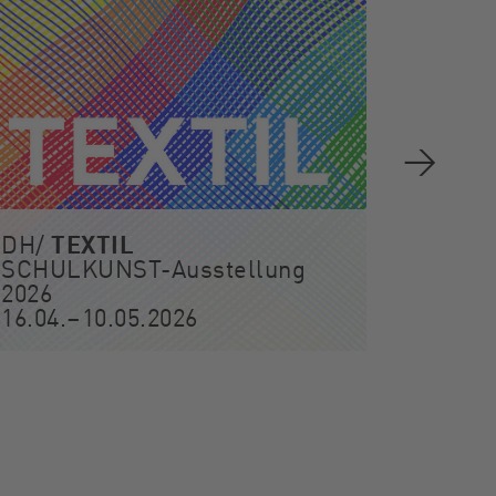
TEXTIL
DH/
SCHULKUNST-Ausstellung
DH/
2026
22.11.
Lee Ba
16.04.–10.05.2026