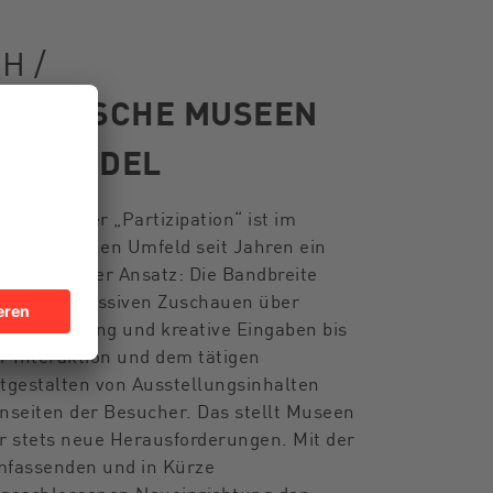
H /
TÄDTISCHE MUSEEN
M WANDEL
r Begriff der „Partizipation“ ist im
seologischen Umfeld seit Jahren ein
eldiskutierter Ansatz: Die Bandbreite
icht vom passiven Zuschauen über
tbestimmung und kreative Eingaben bis
r Interaktion und dem tätigen
tgestalten von Ausstellungsinhalten
nseiten der Besucher. Das stellt Museen
r stets neue Herausforderungen. Mit der
fassenden und in Kürze