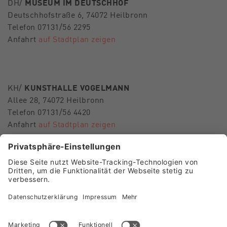
DH/
MUSEUM IM DEUTSCHHOF
Deutschhofstraße 6, 74072 Heilbronn
Telefon 07131/56 2295
Anfahrt
auf Stadtplan zeigen
KH/
KUNSTHALLE VOGELMANN
Allee 28, 74072 Heilbronn
Telefon 07131/56 4420
Anfahrt
auf Stadtplan zeigen
E-Mail
museen-hn@heilbronn.de
FOLGEN SIE UNS