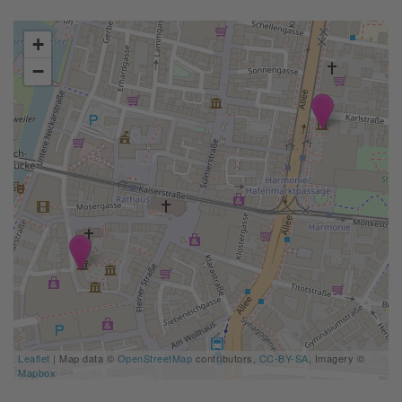
+
−
Leaflet
| Map data ©
OpenStreetMap
contributors,
CC-BY-SA
, Imagery ©
Mapbox