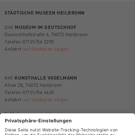
STÄDTISCHE MUSEEN HEILBRONN
DH/
MUSEUM IM DEUTSCHHOF
Deutschhofstraße 6, 74072 Heilbronn
Telefon 07131/56 2295
Anfahrt
auf Stadtplan zeigen
KH/
KUNSTHALLE VOGELMANN
Allee 28, 74072 Heilbronn
Telefon 07131/56 4420
Anfahrt
auf Stadtplan zeigen
E-Mail
museen-hn@heilbronn.de