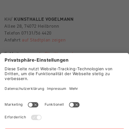
KH/
KUNSTHALLE VOGELMANN
Allee 28, 74072 Heilbronn
Telefon 07131/56 4420
Anfahrt
auf Stadtplan zeigen
E-Mail
museen-hn@heilbronn.de
FOLGEN SIE UNS
Besuch Museum im Deutschhof
Besuch Kunsthalle Vogelmann
Presse
Team