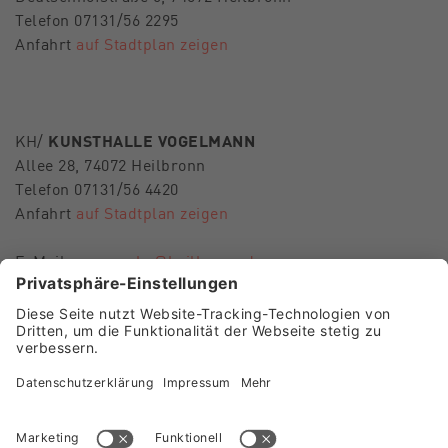
Telefon 07131/56 2295
Anfahrt
auf Stadtplan zeigen
KH/
KUNSTHALLE VOGELMANN
Allee 28, 74072 Heilbronn
Telefon 07131/56 4420
Anfahrt
auf Stadtplan zeigen
E-Mail
museen-hn@heilbronn.de
FOLGEN SIE UNS
Besuch Museum im Deutschhof