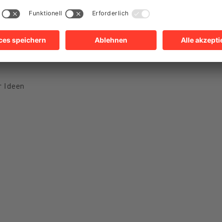
eiz
r Ideen