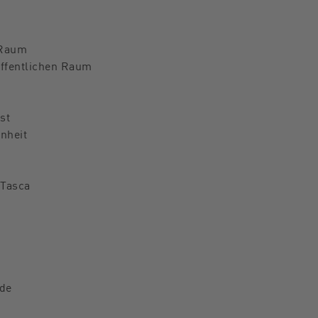
 Raum
öffentlichen Raum
st
enheit
 Tasca
rde