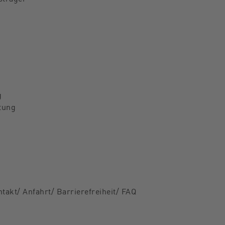
g
tung
takt/ Anfahrt/ Barrierefreiheit/ FAQ