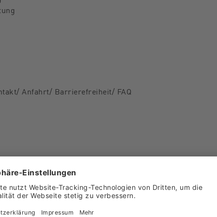
tung
takt/ Anfahrt/ Barrierefreiheit/ FAQ
er
en Mannes – 500 Jahre Bauernaufstand