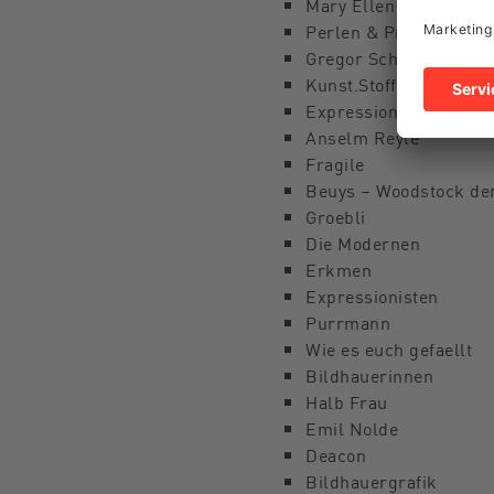
Mary Ellen Mark
Perlen & Pralinen
Gregor Schneider
Kunst.Stoff
Expressionismus Schw
Anselm Reyle
Fragile
Beuys – Woodstock de
Groebli
Die Modernen
Erkmen
Expressionisten
Purrmann
Wie es euch gefaellt
Bildhauerinnen
Halb Frau
Emil Nolde
Deacon
Bildhauergrafik