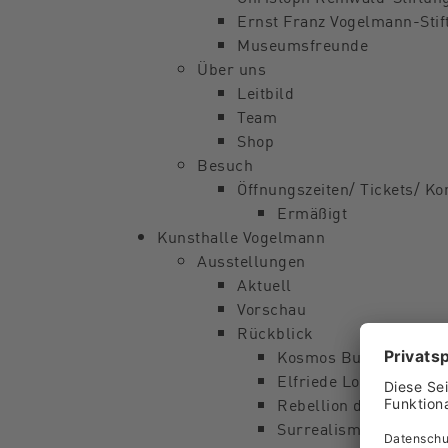
Ernst Franz Vogelmann-Stif
Museumsfreunde
Über uns
Leitbild
Team
Shop
Besuch
Öffnungszeiten/ Tickets/ Kon
Ermäßigt
Kunsthalle Vogelmann
Ausstellungen
Aktuell
Vorschau
Rückblick
Kosmos Busse
Elfriede Lohse-Wächtl
Rebellion des gemein
Surrealismus