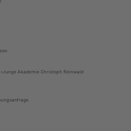
!
eben
br>Junge Akademie Christoph Reinwald
hungsanfrage