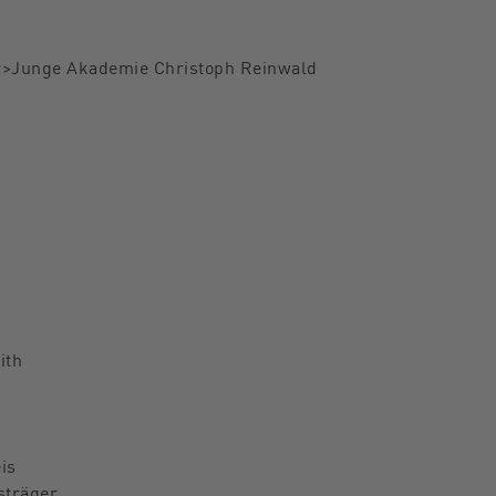
br>Junge Akademie Christoph Reinwald
ith
is
sträger