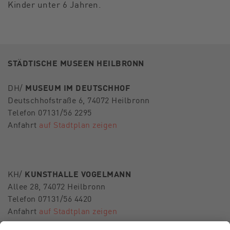
Kinder unter 6 Jahren.
STÄDTISCHE MUSEEN HEILBRONN
DH/
MUSEUM IM DEUTSCHHOF
Deutschhofstraße 6, 74072 Heilbronn
Telefon 07131/56 2295
Anfahrt
auf Stadtplan zeigen
KH/
KUNSTHALLE VOGELMANN
Allee 28, 74072 Heilbronn
Telefon 07131/56 4420
Anfahrt
auf Stadtplan zeigen