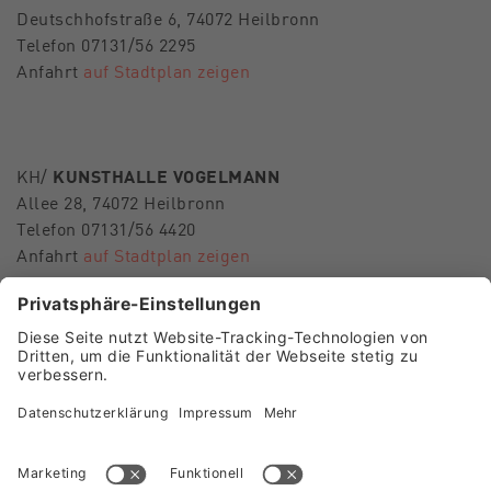
Deutschhofstraße 6, 74072 Heilbronn
Telefon 07131/56 2295
Anfahrt
auf Stadtplan zeigen
KH/
KUNSTHALLE VOGELMANN
Allee 28, 74072 Heilbronn
Telefon 07131/56 4420
Anfahrt
auf Stadtplan zeigen
E-Mail
museen-hn@heilbronn.de
FOLGEN SIE UNS