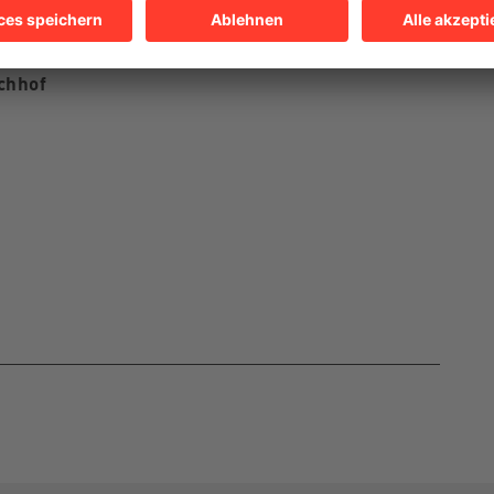
L
chhof