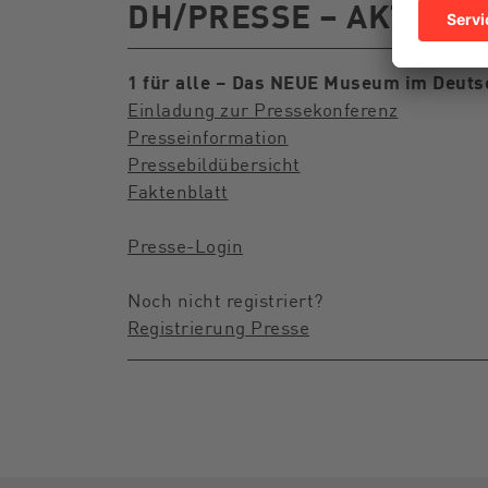
DH/PRESSE – AKTUEL
1 für alle – Das NEUE Museum im Deuts
Einladung zur Pressekonferenz
Presseinformation
Pressebildübersicht
Faktenblatt
Presse-Login
Noch nicht registriert?
Registrierung Presse