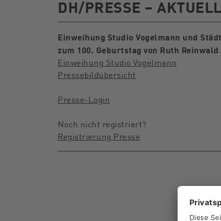
DH/PRESSE – AKTUEL
Einweihung Studio Vogelmann und Stä
zum 100. Geburtstag von Ruth Reinwald
Einweihung Studio Vogelmann
Pressebildübersich
t
Presse-Login
Noch nicht registriert?
Registrierung Presse