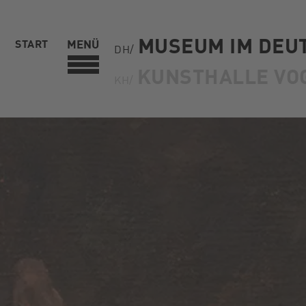
MUSEUM IM DEU
START
MENÜ
DH/
KUNSTHALLE VO
KH/