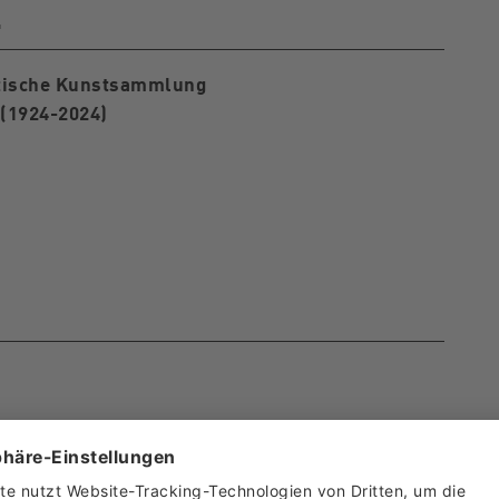
L
dtische Kunstsammlung
 (1924-2024)