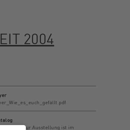
IT 2004
yer
yer_Wie_es_euch_gefällt.pdf
talog
r Katalog zur Ausstellung ist im