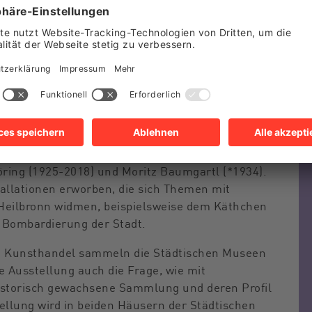
916-1995) und Thomas Lenk (1933-2014). Darunter
M
st Franz Vogelmann-Preisträger Roman Signer
homas Schütte (*1954) und Richard Deacon (*1949)
Bl
Abraham David Christian (*1952).
nd Künstlern angekauft, die mit Heilbronn und
 Hierzu gehören Werkgruppen des heute kaum mehr
mann (1861-1927), der im vergangenen Jahr
von Hans Schreiner (*1930) sowie Kunstwerke der
Schule, etwa von Ida Kerkovius (1879-1970),
ring (1925-2018) und Moritz Baumgartl (*1934).
allationen erworben, die sich Themen mit
 Heilbronn widmen, beispielsweise dem Käthchen
 Bombardierung der Stadt.
m Kunsthandel sammeln die Städtischen Museen
e Ausstellung auch die Frage, wie mit
historisch gewachsene Sammlung und deren Profil
ellung wird in beiden Häusern der Städtischen