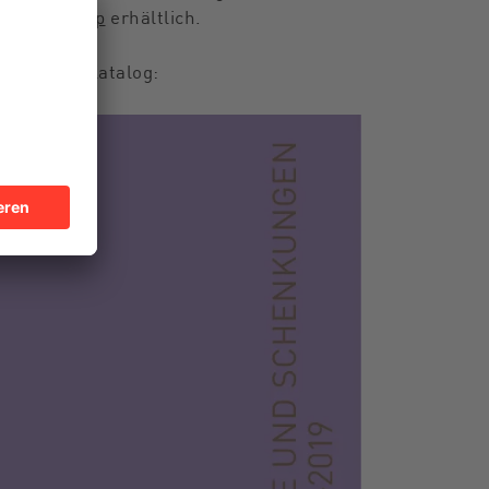
useumsshop
erhältlich.
ick in den Katalog: