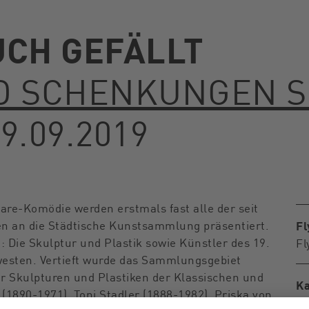
UCH GEFÄLLT
 SCHENKUNGEN SE
9.09.2019
are-Komödie werden erstmals fast alle der seit
n an die Städtische Kunstsammlung präsentiert.
Fl
 Die Skulptur und Plastik sowie Künstler des 19.
Fl
esten. Vertieft wurde das Sammlungsgebiet
er Skulpturen und Plastiken der Klassischen und
Ka
1890-1971), Toni Stadler (1888-1982), Priska von
De