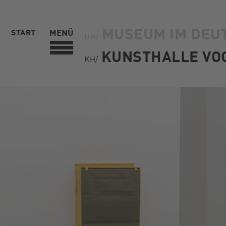
MUSEUM IM DEU
START
MENÜ
DH/
KUNSTHALLE VO
KH/