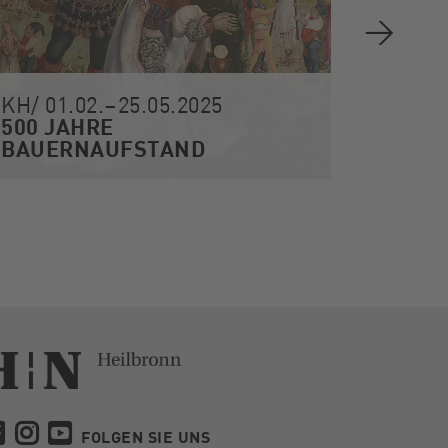
KH/ 01.02.–25.05.2025
KH/ 31
500 JAHRE
Surre
BAUERNAUFSTAND
Welten
FOLGEN SIE UNS