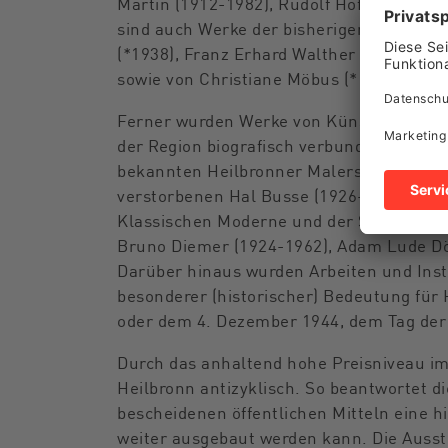
Martin (1912-1982), Rudolf Hoflehner (1
sind auch Werke der bisherigen vier Ern
(*1938), Franz Erhard Walther (*1939), T
sowie von Christiane Möbus (*1947) und 
Ferner wurden Werke von Künstlerinnen u
der Region biografisch verbunden sind.
bekannten Heilbronner Malers Karl Hart
verstorbenen Hal Busse (1926-2018) und 
Klassischen Moderne und der Stuttgarter 
Bruno Diemer (1924-1962), Adam Lude Dö
Darüber hinaus wurden Arbeiten und Inst
besonderer (historischer) Bedeutung für
oder dem 4. Dezember 1944, dem Tag der
Durch das anhaltend hohe Preisniveau i
Heilbronn antizyklisch. So beantwortet di
bescheidenen öffentlichen Mitteln eine 
weiter ausgebaut werden kann. Die Ausst