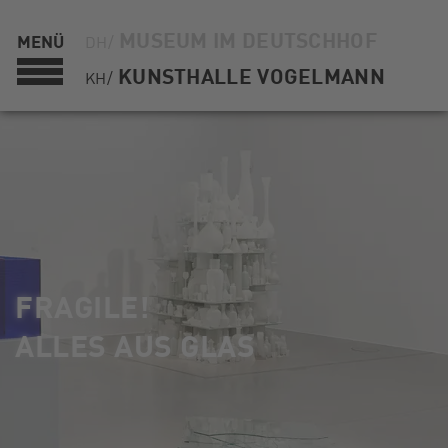
MUSEUM IM DEUTSCHHOF
MENÜ
DH/
KUNSTHALLE VOGELMANN
KH/
FRAGILE!
ALLES AUS GLAS