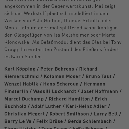
angekommen in der Gegenwartskunst. Mal zeigt
sich der Werkstoff plastisch modelliert in den
Werken von Asta Gröting, ­Thomas Schütte oder
Mona Hatoum oder mal splitternd scharfkantig in
den Glasge­fügen von Isa Melsheimer oder Marta
Klonowska. Als Gefäßmodul dient das Glas bei ­Tony
Cragg. Im erstarrten Zustand des Fließens fordert
es Karin Sander.
Karl Köpping / Peter Behrens / Richard
Riemerschmid / Koloman Moser / Bruno Taut /
Wenzel Hablik / Hans Scharoun / Hermann
Finsterlin / Wassili Luckhardt / Josef Hoffmann /
Marcel Duchamp / Richard Hamilton / Erich
Buchholz / Adolf Luther / Karl-Heinz Adler /
Christian Megert / Robert Smithson / Larry Bell /
Barry Le Va / Felix Dröse / Gerda Schlembach /
Timm Ulrichs / Tony Cragg / AyŞe Erkmen /