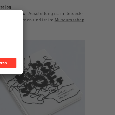
talog
r Katalog zur Ausstellung ist im Snoeck-
rlag erschienen und ist im
Museumsshop
hältlich.