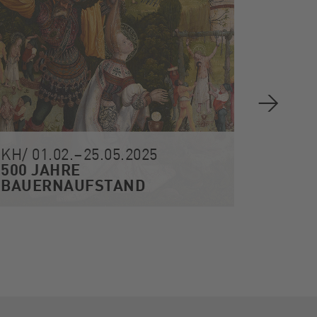
KH/ 01.02.–25.05.2025
KH/ 31
500 JAHRE
Surre
BAUERNAUFSTAND
Welten