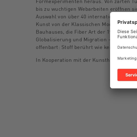
Formexperimenten heraus. Von zarten Tül
bis zu wuchtigen Webarbeiten eröffnen si
Auswahl von über 40 internationalen Positi
Kunst von der Klassischen Moderne bis z
Bauhauses, die Fiber Art der 1960er Jah
Globalisierung und Migration – die Gege
offenbart: Stoff berührt wie kein andere
In Kooperation mit der Kunsthalle Emde