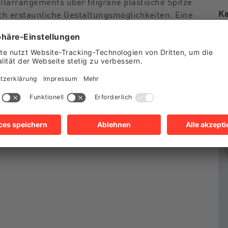
larrangements über filigrane plastische Spitze
Ka
ch erstaunliche Gestaltungsmöglichkeiten. Eine
De
onen zeigt die faszinierende Vielfalt textiler
Ve
ur Gegenwart. Seien es die Webkunst des
er
re oder aktuelle Auseinandersetzungen mit
nüberstellung von Historischem und Heutigem
s Medium.
n