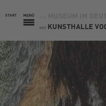
MUSEUM IM DEU
START
MENÜ
DH/
KUNSTHALLE VO
KH/