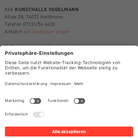
KH/
KUNSTHALLE VOGELMANN
Allee 28, 74072 Heilbronn
Telefon 07131/56 4420
Anfahrt
auf Stadtplan zeigen
E-Mail
museen-hn@heilbronn.de
FOLGEN SIE UNS
Besuch Museum im Deutschhof
Besuch Kunsthalle Vogelmann
Presse
Team
Shop