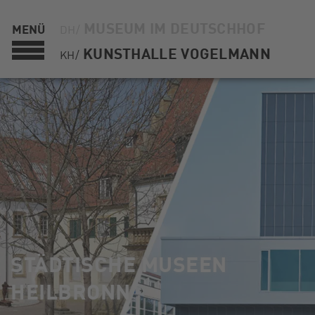
MUSEUM IM DEUTSCHHOF
MENÜ
DH/
KUNSTHALLE VOGELMANN
KH/
STÄDTISCHE MUSEEN
HEILBRONN