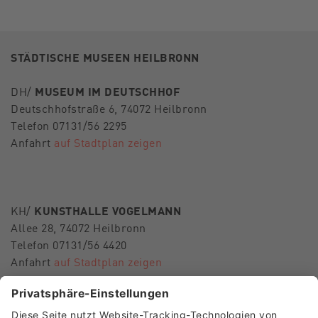
STÄDTISCHE MUSEEN HEILBRONN
DH/
MUSEUM IM DEUTSCHHOF
Deutschhofstraße 6, 74072 Heilbronn
Telefon 07131/56 2295
Anfahrt
auf Stadtplan zeigen
KH/
KUNSTHALLE VOGELMANN
Allee 28, 74072 Heilbronn
Telefon 07131/56 4420
Anfahrt
auf Stadtplan zeigen
E-Mail
museen-hn@heilbronn.de