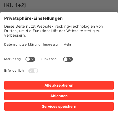
(Kl. 1+2)
Wir erforschen beeindruckende Tiere der Urzeit,
ihre Zähne und Nahrung. Im Vergleich der Zähne
mit unseren eigenen und mit Werkzeugen
entdecken wir erstaunliche Gemeinsamkeiten und
Unterschiede. Durch ein aufschlussreiches
Experiment erfahren wir etwas über das
Zähneputzen.
Praktische Aktion:
Jedes Kind nimmt einen selbst
modellierten Zahn eines Urzeittiers mit nach
Hause.
Weitere Informationen
zur Buchung