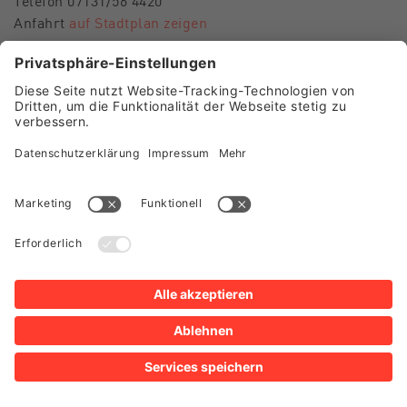
Telefon 07131/56 4420
Anfahrt
auf Stadtplan zeigen
E-Mail
museen-hn@heilbronn.de
FOLGEN SIE UNS
Besuch Museum im Deutschhof
Besuch Kunsthalle Vogelmann
Presse
Shop
Newsletter
Impressum
Datenschutz
Sitemap