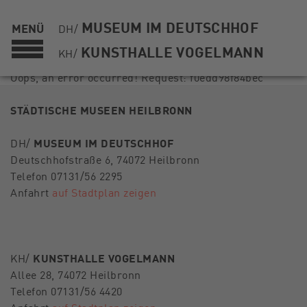
MUSEUM IM DEUTSCHHOF
MENÜ
DH/
KUNSTHALLE VOGELMANN
KH/
Oops, an error occurred! Request: f0edd98f84bec
STÄDTISCHE MUSEEN HEILBRONN
DH/
MUSEUM IM DEUTSCHHOF
Deutschhofstraße 6, 74072 Heilbronn
Telefon 07131/56 2295
Anfahrt
auf Stadtplan zeigen
KH/
KUNSTHALLE VOGELMANN
Allee 28, 74072 Heilbronn
Telefon 07131/56 4420