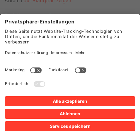
Anfahrt
auf Stadtplan zeigen
E-Mail
museen-hn@heilbronn.de
FOLGEN SIE UNS
Besuch Museum im Deutschhof
Besuch Kunsthalle Vogelmann
Presse
Shop
Newsletter
Impressum
Datenschutz
Sitemap