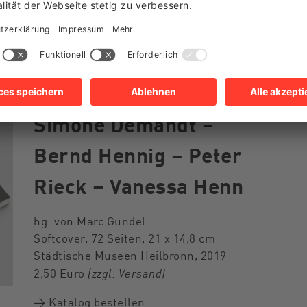
Sie sind hier
Valentin Beinroth –
Simone Demandt –
Bernd Hennig – Peter
Rieck – Vanessa Henn
hg. von Marc Gundel
Softcover, 72 Seiten, 21 x 14,8 cm
Städtische Museen Heilbronn, 2019
(zzgl. Versand)
2,50 Euro
→ Katalog bestellen