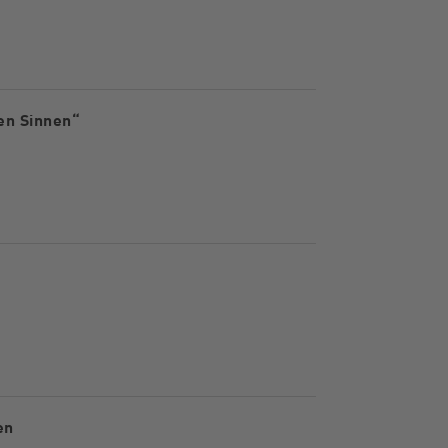
en Sinnen“
en