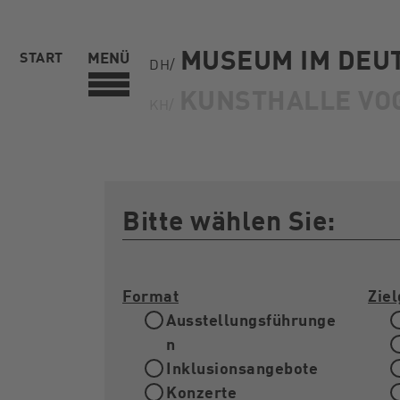
MUSEUM IM DEU
START
MENÜ
DH/
KUNSTHALLE VO
KH/
Bitte wählen Sie:
Format
Zie
Ausstellungsführunge
n
Inklusionsangebote
Konzerte