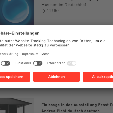
Museum im Deutschhof
→ 11 Uhr
„Was? Wasser! Am wässrigsten?! – A
Museum im Deutschhof
→ 10 Uhr
Finissage in der Ausstellung Ernst
Andrea Pichl deutsch deutsch