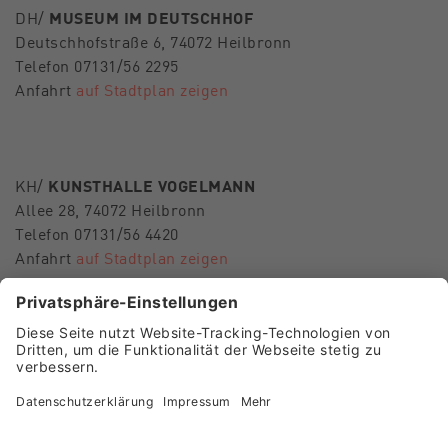
DH/
MUSEUM IM DEUTSCHHOF
Deutschhofstraße 6, 74072 Heilbronn
Telefon 07131/56 2295
Anfahrt
auf Stadtplan zeigen
KH/
KUNSTHALLE VOGELMANN
Allee 28, 74072 Heilbronn
Telefon 07131/56 4420
Anfahrt
auf Stadtplan zeigen
E-Mail
museen-hn@heilbronn.de