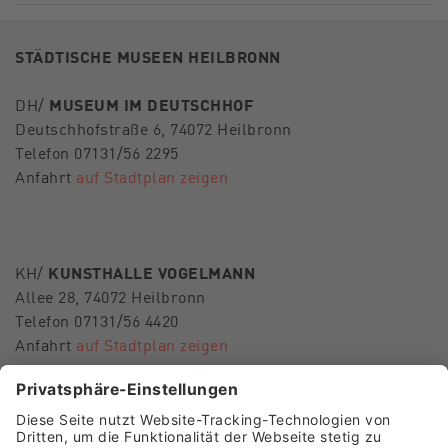
STÄDTISCHE MUSEEN HEILBRONN
DH/
MUSEUM IM DEUTSCHHOF
Deutschhofstraße 6, 74072 Heilbronn
Telefon 07131/56 2295
Anfahrt
auf Stadtplan zeigen
KH/
KUNSTHALLE VOGELMANN
Allee 28, 74072 Heilbronn
Telefon 07131/56 4420
Anfahrt
auf Stadtplan zeigen
E-Mail
museen-hn@heilbronn.de