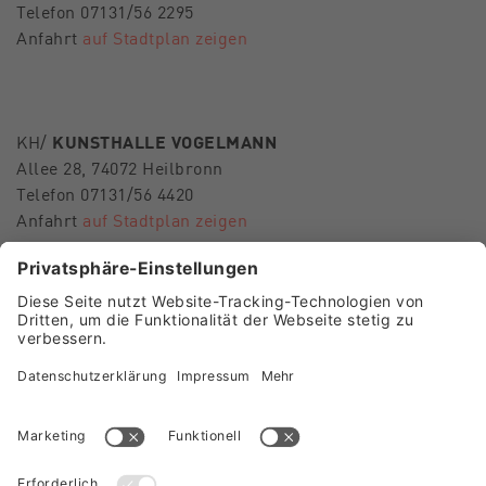
Telefon 07131/56 2295
Anfahrt
auf Stadtplan zeigen
KH/
KUNSTHALLE VOGELMANN
Allee 28, 74072 Heilbronn
Telefon 07131/56 4420
Anfahrt
auf Stadtplan zeigen
E-Mail
museen-hn@heilbronn.de
FOLGEN SIE UNS
Besuch Museum im Deutschhof