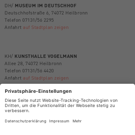
DH/
MUSEUM IM DEUTSCHHOF
Deutschhofstraße 6, 74072 Heilbronn
Telefon 07131/56 2295
Anfahrt
auf Stadtplan zeigen
KH/
KUNSTHALLE VOGELMANN
Allee 28, 74072 Heilbronn
Telefon 07131/56 4420
Anfahrt
auf Stadtplan zeigen
E-Mail
museen-hn@heilbronn.de